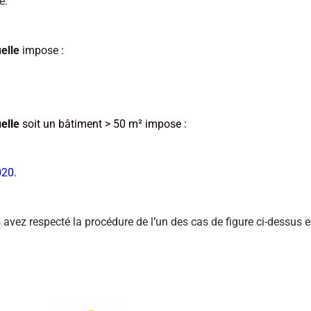
re.
elle
impose :
elle
soit un bâtiment > 50 m² impose :
020.
vous avez respecté la procédure de l’un des cas de figure ci-dessu