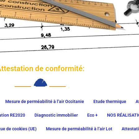
ttestation de conformité:
Mesure de perméabilité à l’air Occitanie
Etude thermique
A
lation RE2020
Diagnostic immobilier
Eco +
NOS RÉALISAT
que de cookies (UE)
Mesure de perméabilité à l’air Lot
Attestat