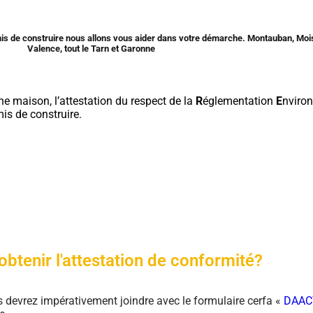
rmis de construire nous allons vous aider dans votre démarche. Montauban, Mo
Valence, tout le Tarn et Garonne
ne maison, l’attestation du respect de la
R
églementation
E
nviro
is de construire.
tenir l'attestation de conformité?
 devrez impérativement joindre avec le formulaire cerfa «
DAAC