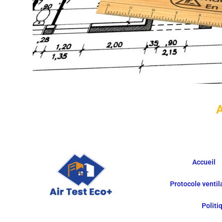
A
Accueil
Protocole venti
Politi